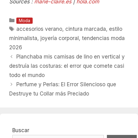
Sources :
marie-claire.es
|
hola.com
Categorías
Moda
Etiquetas
accesorios verano
,
cintura marcada
,
estilo
minimalista
,
joyería corporal
,
tendencias moda
2026
Planchaba mis camisas de lino en vertical y
destruía las costuras: el error que comete casi
todo el mundo
Perfume y Perlas: El Error Silencioso que
Destruye tu Collar más Preciado
Buscar