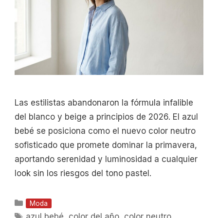
Las estilistas abandonaron la fórmula infalible
del blanco y beige a principios de 2026. El azul
bebé se posiciona como el nuevo color neutro
sofisticado que promete dominar la primavera,
aportando serenidad y luminosidad a cualquier
look sin los riesgos del tono pastel.
Categorías
Moda
Etiquetas
azul bebé
,
color del año
,
color neutro