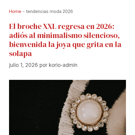
Home
-
tendencias moda 2026
El broche XXL regresa en 2026:
adiós al minimalismo silencioso,
bienvenida la joya que grita en la
solapa
julio 1, 2026
por
korio-admin