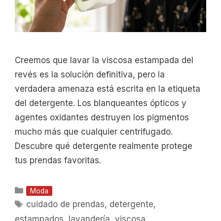
Creemos que lavar la viscosa estampada del
revés es la solución definitiva, pero la
verdadera amenaza está escrita en la etiqueta
del detergente. Los blanqueantes ópticos y
agentes oxidantes destruyen los pigmentos
mucho más que cualquier centrifugado.
Descubre qué detergente realmente protege
tus prendas favoritas.
Categorías
Moda
Etiquetas
cuidado de prendas
,
detergente
,
estampados
,
lavandería
,
viscosa