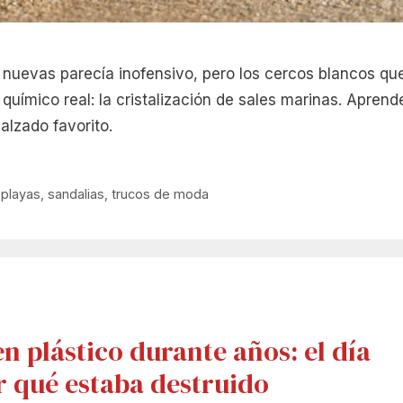
el nuevas parecía inofensivo, pero los cercos blancos qu
uímico real: la cristalización de sales marinas. Aprend
lzado favorito.
,
playas
,
sandalias
,
trucos de moda
n plástico durante años: el día
r qué estaba destruido