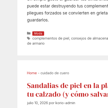
puede estar destruyendo tus complementos
pliegues forzados se convierten en grieta
guardarlos.
Categorías
Moda
Etiquetas
complementos de piel
,
consejos de almacena
de armario
Home
-
cuidado de cuero
Sandalias de piel en la p
tu calzado (y cómo salva
julio 10, 2026
por
korio-admin