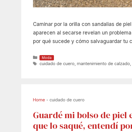
Caminar por la orilla con sandalias de pi
aparecen al secarse revelan un problema q
por qué sucede y cómo salvaguardar tu ca
Categorías
Moda
Etiquetas
cuidado de cuero
,
mantenimiento de calzado
Home
-
cuidado de cuero
Guardé mi bolso de piel e
que lo saqué, entendí po