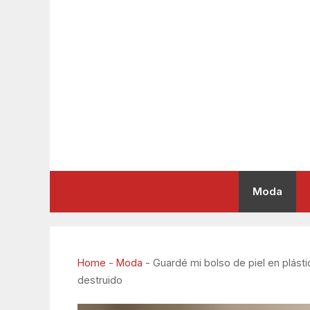
Saltar
al
contenido
Moda
Home
-
Moda
-
Guardé mi bolso de piel en plásti
destruido