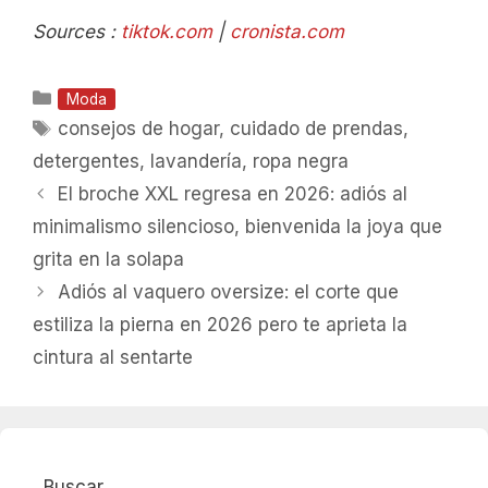
Sources :
tiktok.com
|
cronista.com
Categorías
Moda
Etiquetas
consejos de hogar
,
cuidado de prendas
,
detergentes
,
lavandería
,
ropa negra
El broche XXL regresa en 2026: adiós al
minimalismo silencioso, bienvenida la joya que
grita en la solapa
Adiós al vaquero oversize: el corte que
estiliza la pierna en 2026 pero te aprieta la
cintura al sentarte
Buscar