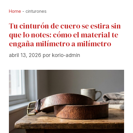
Home
-
cinturones
Tu cinturón de cuero se estira sin
que lo notes: cómo el material te
engaña milímetro a milímetro
abril 13, 2026
por
korio-admin