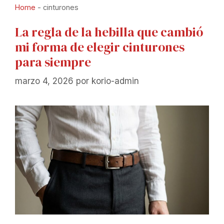
Home
-
cinturones
La regla de la hebilla que cambió
mi forma de elegir cinturones
para siempre
marzo 4, 2026
por
korio-admin