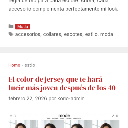
regla de oro para cada escote. Ahora, cada
accesorio complementa perfectamente mi look.
Categorías
Moda
Etiquetas
accesorios
,
collares
,
escotes
,
estilo
,
moda
Home
-
estilo
El color de jersey que te hará
lucir más joven después de los 40
febrero 22, 2026
por
korio-admin