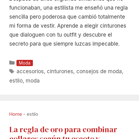
funcionaban, una estilista me enseñó una regla
sencilla pero poderosa que cambió totalmente
mi forma de vestir. Aprende a elegir cinturones
que dialoguen con tu outfit y descubre el
secreto para que siempre luzcas impecable.
Categorías
Moda
Etiquetas
accesorios
,
cinturones
,
consejos de moda
,
estilo
,
moda
Home
-
estilo
La regla de oro para combinar
collares según tu escote y