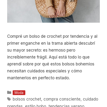
Compré un bolso de crochet por tendencia y al
primer enganche en la trama abierta descubrí
su mayor secreto: es hermoso pero
increíblemente frágil. Aquí está todo lo que
aprendí sobre por qué estos bolsos bohemios
necesitan cuidados especiales y cómo
mantenerlos en perfecto estado.
Categorías
Moda
Etiquetas
bolsos crochet
,
compra consciente
,
cuidado
prendas
,
estilo boho
,
tendencias verano