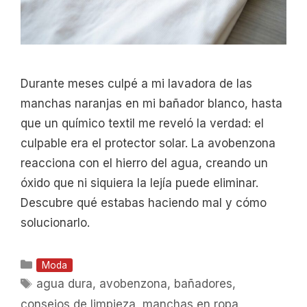
Durante meses culpé a mi lavadora de las
manchas naranjas en mi bañador blanco, hasta
que un químico textil me reveló la verdad: el
culpable era el protector solar. La avobenzona
reacciona con el hierro del agua, creando un
óxido que ni siquiera la lejía puede eliminar.
Descubre qué estabas haciendo mal y cómo
solucionarlo.
Categorías
Moda
Etiquetas
agua dura
,
avobenzona
,
bañadores
,
consejos de limpieza
,
manchas en ropa
,