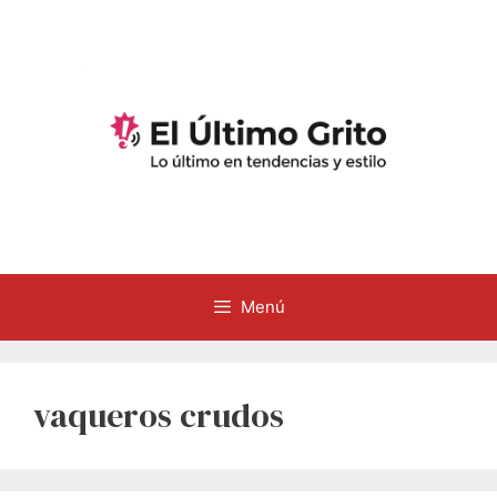
Saltar
al
contenido
Menú
vaqueros crudos