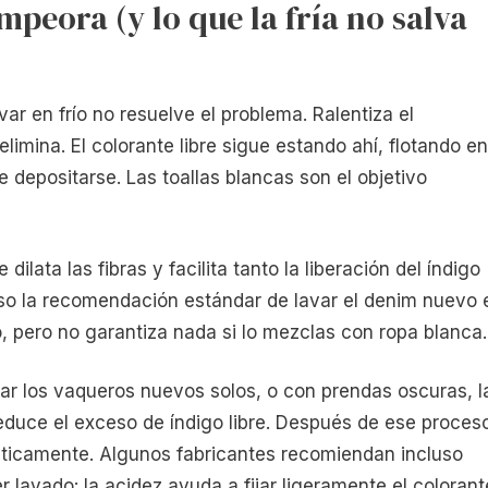
mpeora (y lo que la fría no salva
ar en frío no resuelve el problema. Ralentiza el
elimina. El colorante libre sigue estando ahí, flotando en
 depositarse. Las toallas blancas son el objetivo
ilata las fibras y facilita tanto la liberación del índigo
eso la recomendación estándar de lavar el denim nuevo 
ño, pero no garantiza nada si lo mezclas con ropa blanca.
var los vaqueros nuevos solos, o con prendas oscuras, l
educe el exceso de índigo libre. Después de ese proces
rásticamente. Algunos fabricantes recomiendan incluso
 lavado: la acidez ayuda a fijar ligeramente el colorant