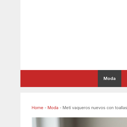
Saltar
al
contenido
Moda
Home
-
Moda
-
Metí vaqueros nuevos con toallas 