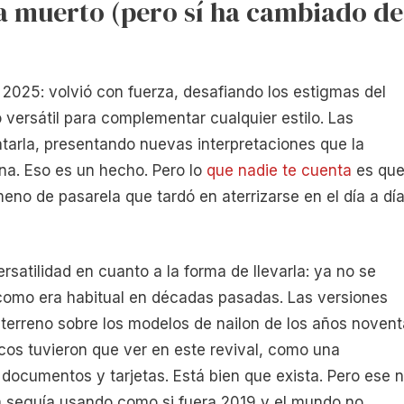
a muerto (pero sí ha cambiado de
n 2025: volvió con fuerza, desafiando los estigmas del
ersátil para complementar cualquier estilo. Las
catarla, presentando nuevas interpretaciones que la
na. Eso es un hecho. Pero lo
que nadie te cuenta
es qu
eno de pasarela que tardó en aterrizarse en el día a dí
ersatilidad en cuanto a la forma de llevarla: ya no se
, como era habitual en décadas pasadas. Las versiones
 terreno sobre los modelos de nailon de los años novent
cos tuvieron que ver en este revival, como una
s, documentos y tarjetas. Está bien que exista. Pero ese 
la seguía usando como si fuera 2019 y el mundo no