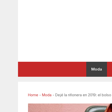
Saltar
al
contenido
Moda
Home
-
Moda
-
Dejé la riñonera en 2019: el bol