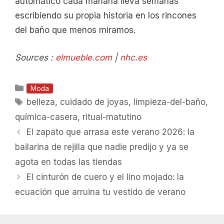
automático cada mañana lleva semanas
escribiendo su propia historia en los rincones
del baño que menos miramos.
Sources :
elmueble.com
|
nhc.es
Categorías
Moda
Etiquetas
belleza
,
cuidado de joyas
,
limpieza-del-baño
,
química-casera
,
ritual-matutino
El zapato que arrasa este verano 2026: la
bailarina de rejilla que nadie predijo y ya se
agota en todas las tiendas
El cinturón de cuero y el lino mojado: la
ecuación que arruina tu vestido de verano