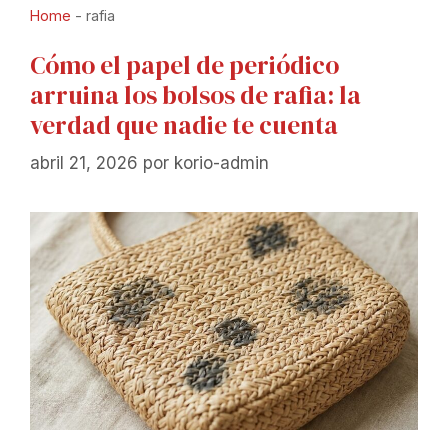
Home
-
rafia
Cómo el papel de periódico
arruina los bolsos de rafia: la
verdad que nadie te cuenta
abril 21, 2026
por
korio-admin