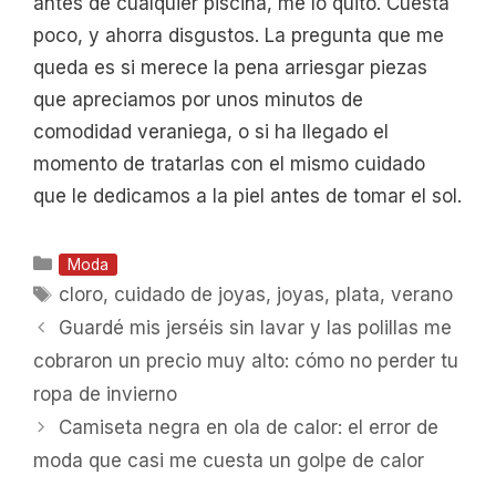
antes de cualquier piscina, me lo quito. Cuesta
poco, y ahorra disgustos. La pregunta que me
queda es si merece la pena arriesgar piezas
que apreciamos por unos minutos de
comodidad veraniega, o si ha llegado el
momento de tratarlas con el mismo cuidado
que le dedicamos a la piel antes de tomar el sol.
Categorías
Moda
Etiquetas
cloro
,
cuidado de joyas
,
joyas
,
plata
,
verano
Guardé mis jerséis sin lavar y las polillas me
cobraron un precio muy alto: cómo no perder tu
ropa de invierno
Camiseta negra en ola de calor: el error de
moda que casi me cuesta un golpe de calor