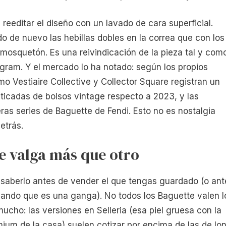
a reeditar el diseño con un lavado de cara superficial.
do de nuevo las hebillas dobles en la correa que con los
o mosquetón. Es una reivindicación de la pieza tal y com
agram. Y el mercado lo ha notado: según los propios
mo Vestiaire Collective y Collector Square registran un
icadas de bolsos vintage respecto a 2023, y las
as series de Baguette de Fendi. Esto no es nostalgia
etrás.
e valga más que otro
 saberlo antes de vender el que tengas guardado (o ant
ndo que es una ganga). No todos los Baguette valen l
 mucho: las versiones en Selleria (esa piel gruesa con la
emium de la casa) suelen cotizar por encima de las de lo