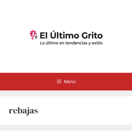
Saltar
al
contenido
Menú
rebajas