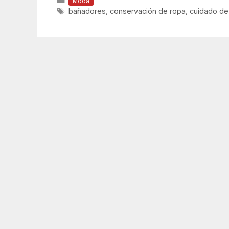
Moda
Etiquetas
bañadores
,
conservación de ropa
,
cuidado de 