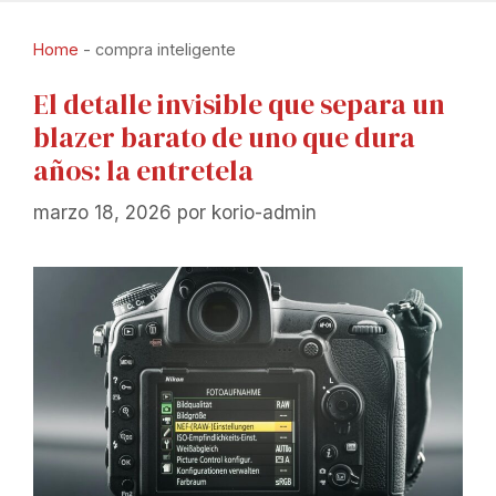
Home
-
compra inteligente
El detalle invisible que separa un
blazer barato de uno que dura
años: la entretela
marzo 18, 2026
por
korio-admin