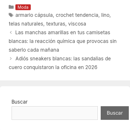
Categorías
Moda
Etiquetas
armario cápsula
,
crochet tendencia
,
lino
,
telas naturales
,
texturas
,
viscosa
Las manchas amarillas en tus camisetas
blancas: la reacción química que provocas sin
saberlo cada mañana
Adiós sneakers blancas: las sandalias de
cuero conquistaron la oficina en 2026
Buscar
Buscar