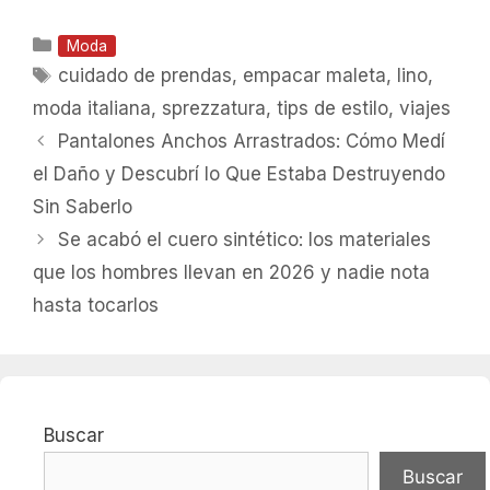
Categorías
Moda
Etiquetas
cuidado de prendas
,
empacar maleta
,
lino
,
moda italiana
,
sprezzatura
,
tips de estilo
,
viajes
Pantalones Anchos Arrastrados: Cómo Medí
el Daño y Descubrí lo Que Estaba Destruyendo
Sin Saberlo
Se acabó el cuero sintético: los materiales
que los hombres llevan en 2026 y nadie nota
hasta tocarlos
Buscar
Buscar