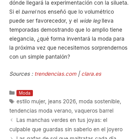
dónde llegará la experimentación con la silueta.
Si el
barrel
nos enseñó que lo volumétrico
puede ser favorecedor, y el
wide leg
lleva
temporadas demostrando que lo amplio tiene
elegancia, ¿qué forma inventará la moda para
la próxima vez que necesitemos sorprendernos
con un simple pantalón?
Sources :
trendencias.com
|
clara.es
Categorías
Moda
Etiquetas
estilo mujer
,
jeans 2026
,
moda sostenible
,
tendencias moda verano
,
vaqueros barrel
Las manchas verdes en tus joyas: el
culpable que guardas sin saberlo en el joyero
Las gafas de sol que maltratas cada día